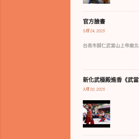
官方臉書
5月 24, 2025
台南市歸仁武當山上帝廟北
新化武極殿進香《武當山
3月 20, 2025