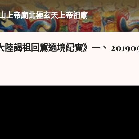
跳到主要內容
山上帝廟北極玄天上帝祖廟
陸謁祖回駕遶境紀實》一、 201909