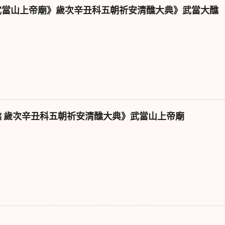
武當山上帝廟》歲次辛丑科五朝祈安清醮大典》武當大醮
醮 歲次辛丑科五朝祈安清醮大典》武當山上帝廟