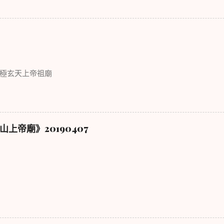
極玄天上帝祖廟
上帝廟》20190407